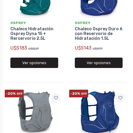
OSPREY
OSPREY
Chaleco Hidratación
Chaleco Osprey Duro 6
Osprey Dyna 15 +
con Reservorio de
Rerservorio 2.5L
Hidratación 1.5L
U$S183
U$S143
U$S229
U$S179
Ver opciones
Ver opciones
-20%
-20%
OFF
OFF