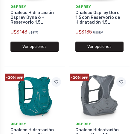
OSPREY
OSPREY
Chaleco Hidratación
Chaleco Osprey Duro
Osprey Dyna 6 +
1.5 con Reservorio de
Reservorio 1.5L
Hidratación 1.5L
U$S143
U$S135
U$S179
U$S169
Ver opciones
Ver opciones
-20%
-20%
OFF
OFF
OSPREY
OSPREY
Chaleco Hidratación
Chaleco Hidratación