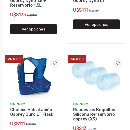
Osprey Dyna 1.5 +
Osprey Dyna LT
Reservorio 1.5L
U$S111
U$S139
U$S135
U$S169
Ver opciones
Ver opciones
-20%
-30%
OFF
OFF
OSPREY
OSPREY
Chaleco Hidratación
Repuestos Boquillas
Osprey Duro LT Flask
Silicona Rerservorio
osprey (X3)
U$S111
U$S139
U$S13
U$S19