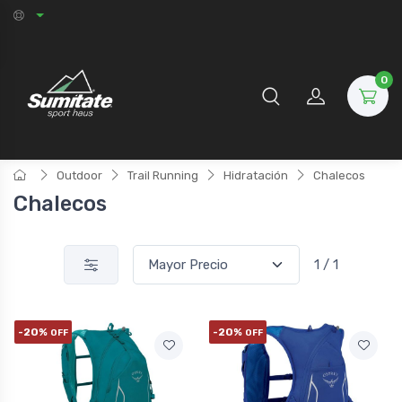
0
Outdoor
Trail Running
Hidratación
Chalecos
Chalecos
1 / 1
-20%
-20%
OFF
OFF