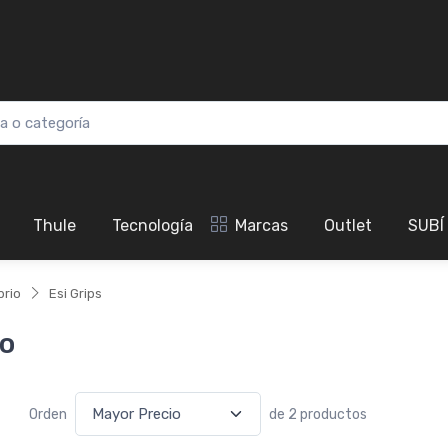
Thule
Tecnología
Marcas
Outlet
SUBÍ
brio
Esi Grips
io
Orden
de 2 productos