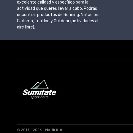
excelente calidad y específico para la
actividad que queres llevar a cabo. Podrás
encontrar productos de Running, Natación,
Ciclismo, Triatlón y Outdoor (actividades al
aire libre).
© 2014 - 2026 -
Molik S.A.