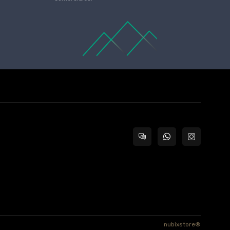
nubixstore®