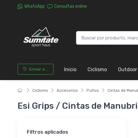
WhatsApp
Consultas online
Inicio
Ciclismo
Outdoor
Enviar a ...
Ciclismo
Accesorios
Puños
Cintas de Manu
Esi Grips / Cintas de Manubr
Filtros aplicados