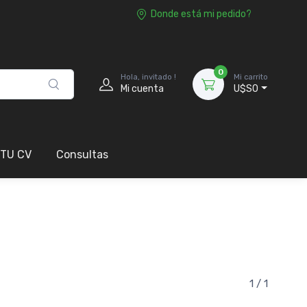
Donde está mi pedido?
0
Hola, invitado !
Mi carrito
Mi cuenta
U$S0
 TU CV
Consultas
1 / 1