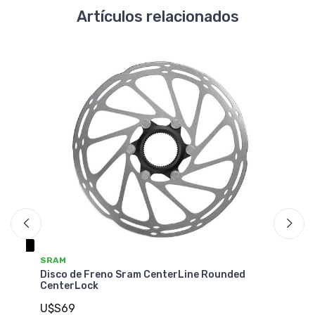
Artículos relacionados
SRAM
S
Disco de Freno Sram CenterLine Rounded
Di
CenterLock
Ro
U$S69
U