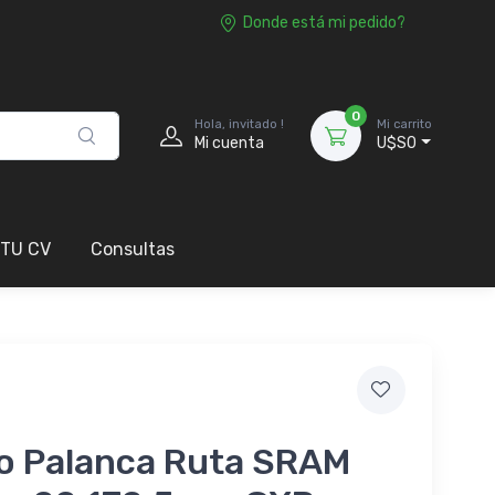
Donde está mi pedido?
0
Hola, invitado !
Mi carrito
Mi cuenta
U$S0
 TU CV
Consultas
to Palanca Ruta SRAM