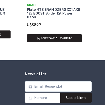
SRAM
DUB
Plato MTB SRAM DZERO XX1 AXS
 DM
12v BOOST Spider Kit Power
Meter
U$S899
O
AGREGAR AL CARRITO
Newsletter
Subscribirme