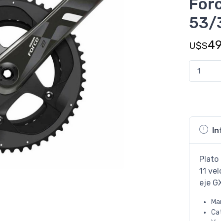
For
53/
4
U$S
In
Plato
11 ve
eje G
Ma
Ca