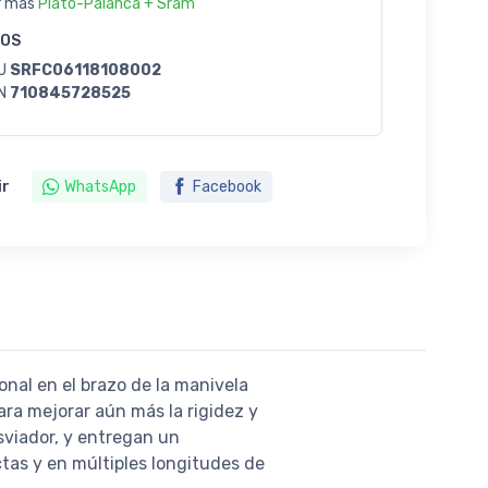
r más
Plato-Palanca + Sram
GOS
U
SRFC06118108002
N
710845728525
ir
WhatsApp
Facebook
nal en el brazo de la manivela
ara mejorar aún más la rigidez y
sviador, y entregan un
tas y en múltiples longitudes de