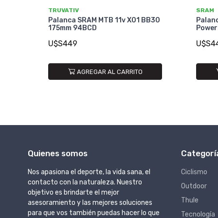
TRUVATIV
SRAM
Palanca SRAM MTB 11v X01 BB30
Palan
175mm 94BCD
Power
U$S449
U$S4
AGREGAR AL CARRITO
Quienes somos
Categorí
Nos apasiona el deporte, la vida sana, el
Ciclismo
contacto con la naturaleza. Nuestro
Outdoor
objetivo es brindarte el mejor
Thule
asesoramiento y las mejores soluciones
para que vos también puedas hacer lo que
Tecnología