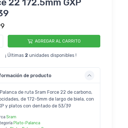
ce 22 172.5mm GXP
39
99
AGREGAR AL CARRITO
¡ Últimas
2
unidades disponibles !
formación de producto
 Palanca de ruta Sram Force 22 de carbono,
locidades, de 172-5mm de largo de biela, con
XP y platos con dentado de 53/39
rca
Sram
tegoría
Plato-Palanca