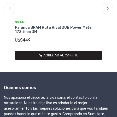
SRAM
S
CD
Palanca SRAM Ruta Rival DUB Power Meter
Pa
172.5mm DM
Me
U$S449
U
AGREGAR AL CARRITO
Quienes somos
Nos apasiona el deporte, la vida sana, el contacto con la
naturaleza. Nuestro objetivo es brindarte el mejor
asesoramiento y las mejores soluciones para que vos también
puedas hacer lo que más te gusta. Comprando en Sumitate,