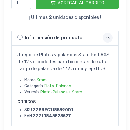
AGREGAR AL CARRITO
¡ Últimas
2
unidades disponibles !
Información de producto
Juego de Platos y palancas Sram Red AXS
de 12 velocidades para bicicletas de ruta.
Largo de palanca de 172.5 mm y eje DUB.
Marca
Sram
Categoría
Plato-Palanca
Ver más
Plato-Palanca + Sram
CODIGOS
SKU
ZZSRFC118539001
EAN
ZZ710845823527