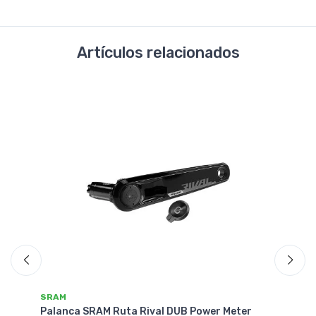
Artículos relacionados
SRAM
S
CD
Palanca SRAM Ruta Rival DUB Power Meter
Pa