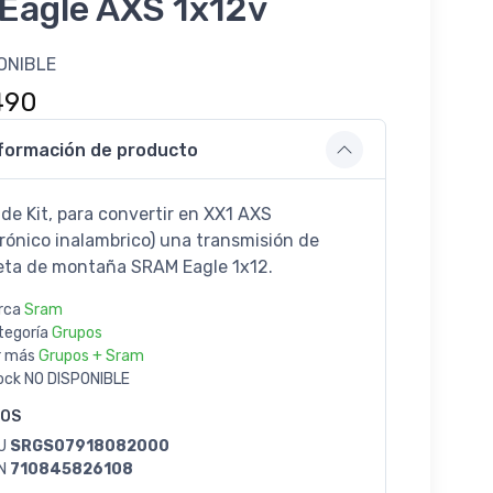
Eagle AXS 1x12v
ONIBLE
490
formación de producto
de Kit, para convertir en XX1 AXS
trónico inalambrico) una transmisión de
leta de montaña SRAM Eagle 1x12.
rca
Sram
tegoría
Grupos
r más
Grupos + Sram
ock
NO DISPONIBLE
GOS
U
SRGS07918082000
N
710845826108