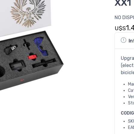
XX1 
NO DISP
1.
U$S
In
Upgra
(elec
bicic
Ma
Ca
Ve
St
CODI
SK
EA