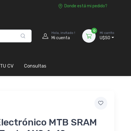
Donde está mi pedido?
0
Hola, invitado !
Mi carrito
Mi cuenta
U$S0
 TU CV
Consultas
 Electrónico MTB SRAM