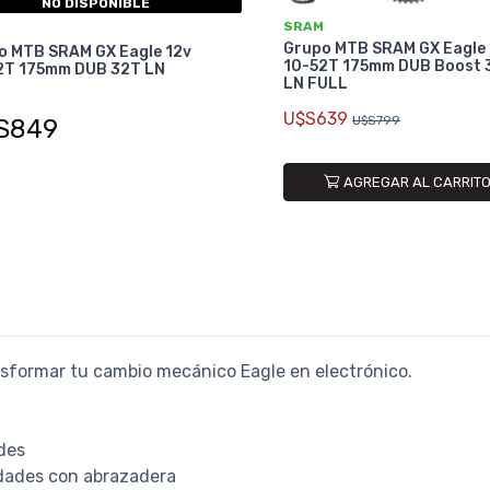
NO DISPONIBLE
SRAM
Grupo MTB SRAM GX Eagle 
o MTB SRAM GX Eagle 12v
10-52T 175mm DUB Boost 
2T 175mm DUB 32T LN
LN FULL
U$S639
U$S799
S849
AGREGAR AL CARRIT
nsformar tu cambio mecánico Eagle en electrónico.
des
dades con abrazadera