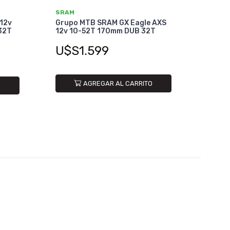
SRAM
12v
Grupo MTB SRAM GX Eagle AXS
32T
12v 10-52T 170mm DUB 32T
U$S1.599
AGREGAR AL CARRITO
O