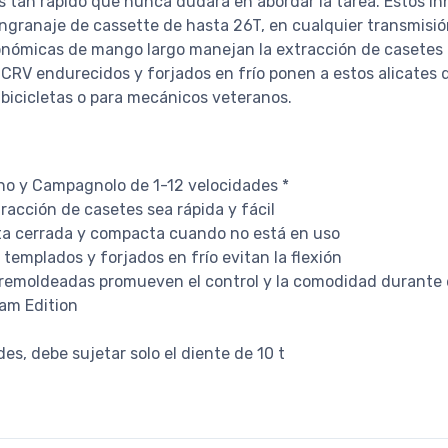
 tan rápido que nunca dudará en abordar la tarea. Estos in
granaje de cassette de hasta 26T, en cualquier transmisión
nómicas de mango largo manejan la extracción de casetes 
 CRV endurecidos y forjados en frío ponen a estos alicates 
bicicletas o para mecánicos veteranos.
o y Campagnolo de 1-12 velocidades *
racción de casetes sea rápida y fácil
nta cerrada y compacta cuando no está en uso
templados y forjados en frío evitan la flexión
remoldeadas promueven el control y la comodidad durante e
eam Edition
es, debe sujetar solo el diente de 10 t