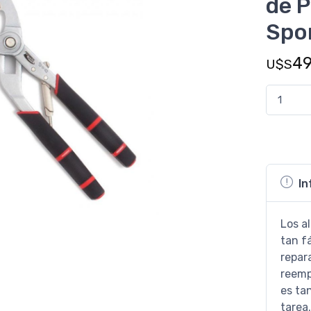
de P
Spo
4
U$S
In
Los a
tan f
repar
reemp
es ta
tarea.