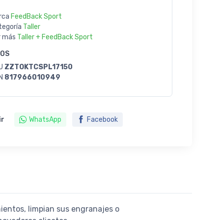
rca
FeedBack Sport
tegoría
Taller
r más
Taller + FeedBack Sport
GOS
U
ZZTOKTCSPL17150
N
817966010949
ir
WhatsApp
Facebook
mientos, limpian sus engranajes o