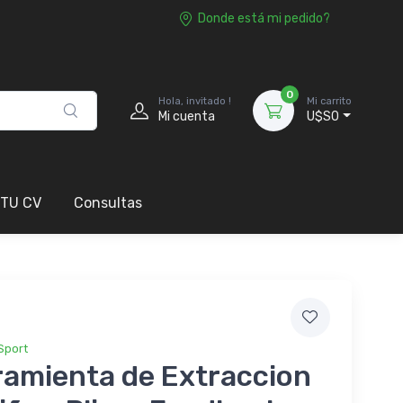
Donde está mi pedido?
0
Hola, invitado !
Mi carrito
Mi cuenta
U$S0
 TU CV
Consultas
Sport
ramienta de Extraccion