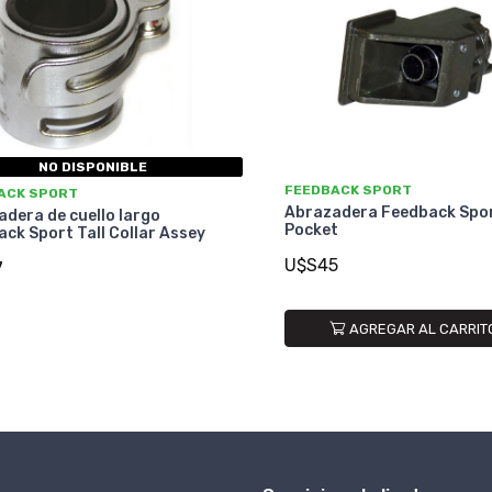
NO DISPONIBLE
FEEDBACK SPORT
ACK SPORT
Abrazadera Feedback Spo
dera de cuello largo
Pocket
ck Sport Tall Collar Assey
U$S45
7
AGREGAR AL CARRIT