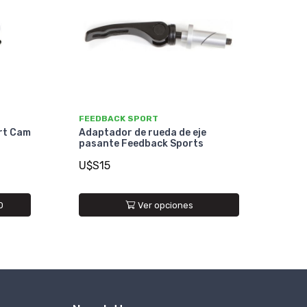
FEEDBACK SPORT
rt Cam
Adaptador de rueda de eje
pasante Feedback Sports
U$S15
O
Ver opciones