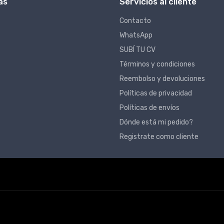
as
Servicios al cliente
Contacto
WhatsApp
SUBÍ TU CV
Términos y condiciones
Reembolso y devoluciones
Políticas de privacidad
Políticas de envíos
Dónde está mi pedido?
Registrate como cliente