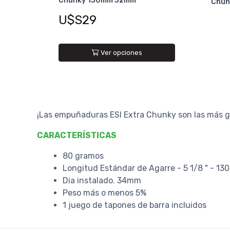
Chunky 130mm 32mm
Chun
U$S29
Ver opciones
¡Las empuñaduras ESI Extra Chunky son las más g
CARACTERÍSTICAS
80 gramos
Longitud Estándar de Agarre - 5 1/8 " - 1
Dia instalado. 34mm
Peso más o menos 5%
1 juego de tapones de barra incluidos