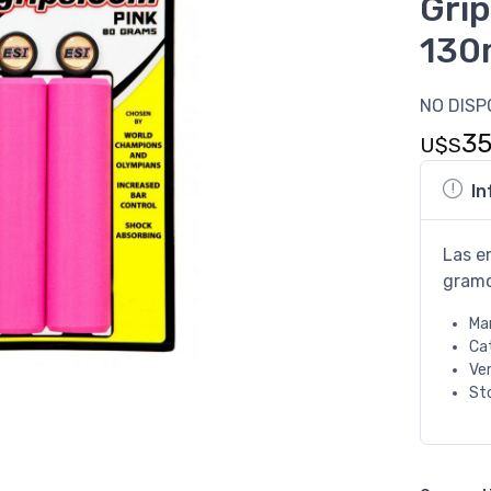
Gri
130
NO DISP
3
U$S
In
Las e
gram
Ma
Ca
Ve
St