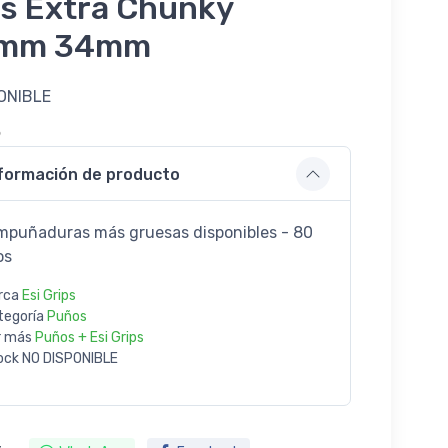
ps Extra Chunky
mm 34mm
ONIBLE
5
formación de producto
mpuñaduras más gruesas disponibles - 80
os
rca
Esi Grips
tegoría
Puños
r más
Puños + Esi Grips
ock
NO DISPONIBLE