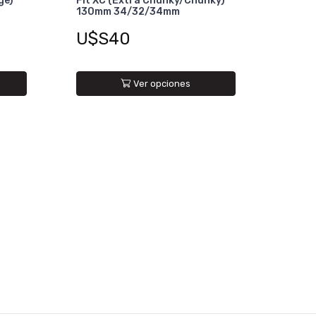
ge)
Fit XC (Extra Chunky/Chunky)
130mm 34/32/34mm
U$S40
Ver opciones