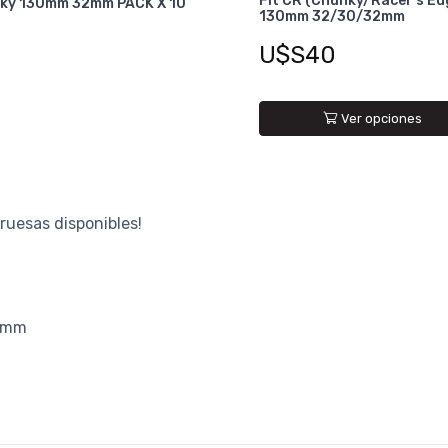
Fit CR (Chunky/Racer's Ed
ky 130mm 32mm PACK X 10
130mm 32/30/32mm
U$S40
Ver opciones
ruesas disponibles!
30mm