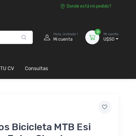
Donde está mi pedido?
0
Hola, invitado !
Mi carrito
Mi cuenta
U$S0
 TU CV
Consultas
s Bicicleta MTB Esi