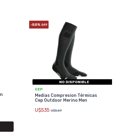
-50%
OFF
NO DISPONIBLE
CEP
un
Medias Compresion Térmicas
Cep Outdoor Merino Men
U$S35
U$S69