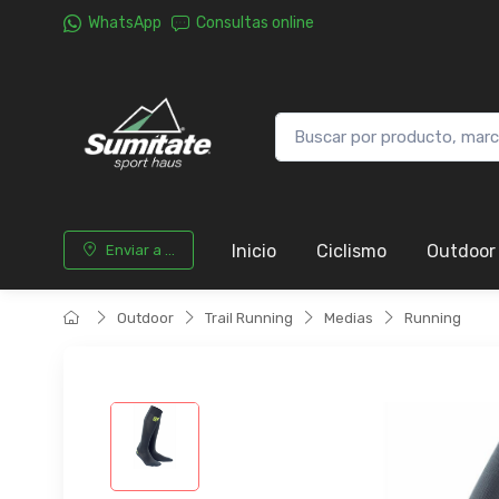
WhatsApp
Consultas online
Inicio
Ciclismo
Outdoor
Enviar a ...
Outdoor
Trail Running
Medias
Running