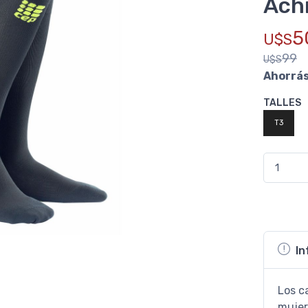
Achi
5
U$S
99
U$S
Ahorrá
TALLES
T3
In
Los c
mujer