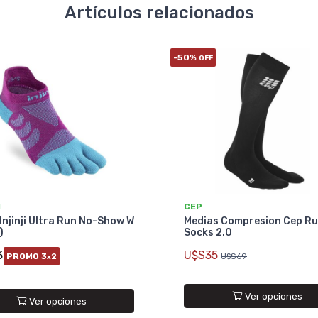
Artículos relacionados
-50%
OFF
I
CEP
Injinji Ultra Run No-Show W
Medias Compresion Cep R
)
Socks 2.0
3
U$S35
PROMO 3
2
U$S69
x
Ver opciones
Ver opciones