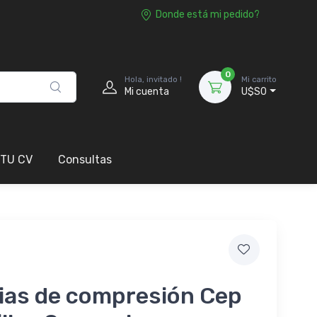
Donde está mi pedido?
0
Hola, invitado !
Mi carrito
Mi cuenta
U$S0
 TU CV
Consultas
ias de compresión Cep