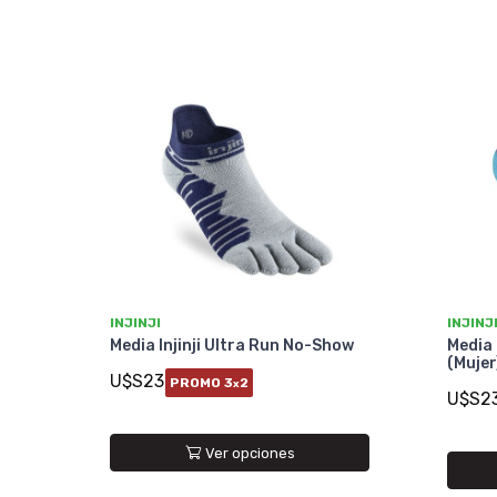
INJINJI
INJINJ
Media Injinji Ultra Run No-Show
Media 
(Mujer
U$S23
PROMO 3
2
x
U$S2
Ver opciones