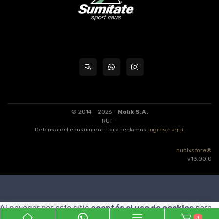
© 2014 - 2026 -
Molik S.A.
RUT -
Defensa del consumidor. Para reclamos
ingrese aquí
.
nubixstore®
v13.00.0
Al navegar por este sitio
aceptás el uso de cookies
para
0