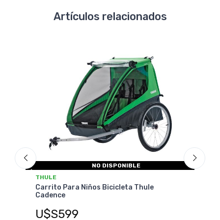
Artículos relacionados
NO DISPONIBLE
B
THULE
S
Silla de Niño para Bicicleta Thule
B
RideAlong Lite
U$S179