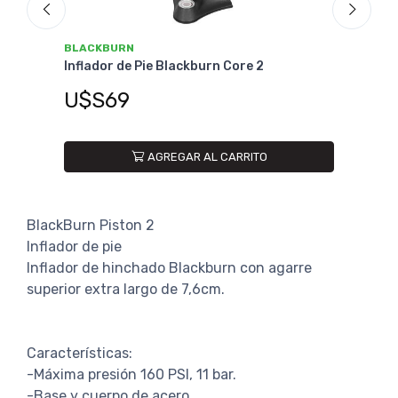
URN
BLACKBURN
r de Pie Blackburn Core 2
Inflador de Pie Blackb
69
U$S99
AGREGAR AL CARRITO
AGREGAR 
BlackBurn Piston 2
Inflador de pie
Inflador de hinchado Blackburn con agarre
superior extra largo de 7,6cm.
Características:
-Máxima presión 160 PSI, 11 bar.
-Base y cuerpo de acero.