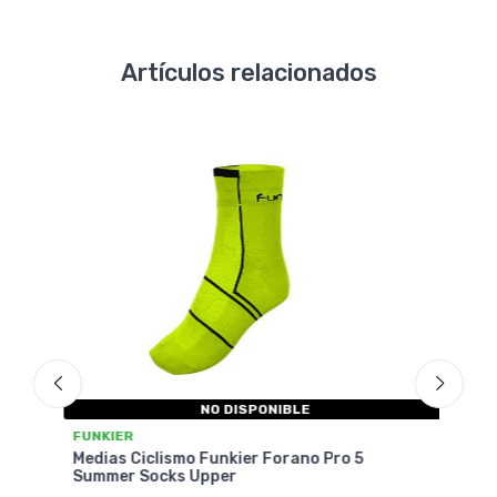
Artículos relacionados
NO DISPONIBLE
GI
FUNKIER
Me
5
Medias Ciclismo Funkier Volpiano Active 3
Summer Socks Upper