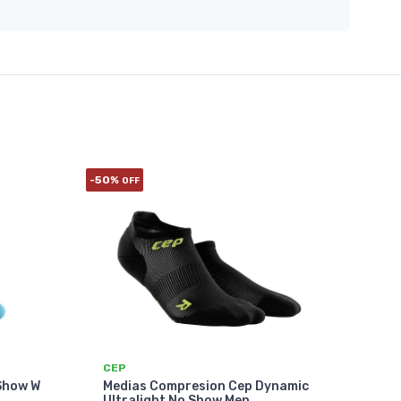
-50%
OFF
CEP
-Show W
Medias Compresion Cep Dynamic
Ultralight No Show Men