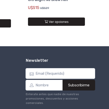
U$S15
U$S29
Ver opciones
Newsletter
Subscribirme
Enterate antes que nadie de nuestras
promociones, descuentos y acciones
comerciales.