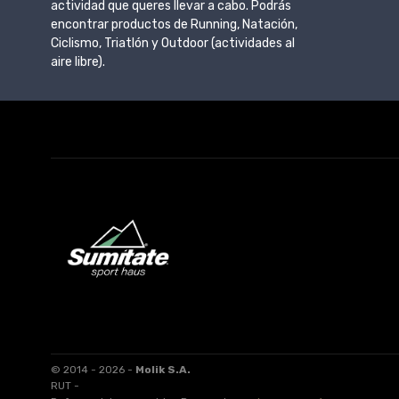
actividad que queres llevar a cabo. Podrás
encontrar productos de Running, Natación,
Ciclismo, Triatlón y Outdoor (actividades al
aire libre).
© 2014 - 2026 -
Molik S.A.
RUT -