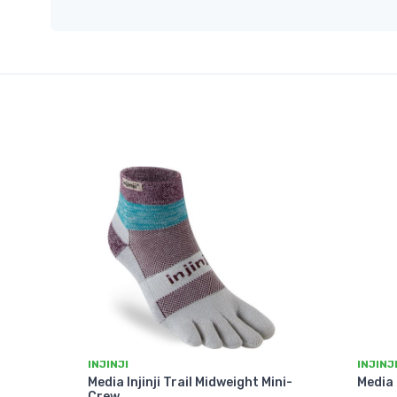
INJINJI
INJINJ
Media Injinji Trail Midweight Mini-
Media 
Crew