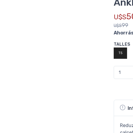
Ank
5
U$S
99
U$S
Ahorrá
TALLES
T5
In
Reduzc
calcet