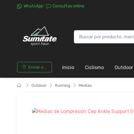
WhatsApp
Consultas online
Inicio
Ciclismo
Outdoor
Enviar a ...
Outdoor
Running
Medias