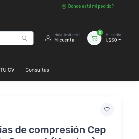
Donde está mi pedido?
0
Hola, invitado !
Mi carrito
Mi cuenta
U$S0
 TU CV
Consultas
ias de compresión Cep