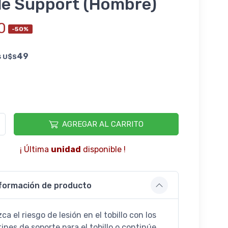
le Support (Hombre)
0
-50%
s
49
U$S
AGREGAR AL CARRITO
¡ Última
unidad
disponible !
formación de producto
a el riesgo de lesión en el tobillo con los
ines de soporte para el tobillo o continúe