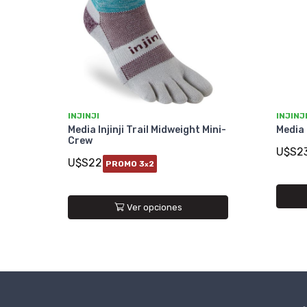
INJINJI
INJINJ
Media Injinji Trail Midweight Mini-
Media 
Crew
U$S2
U$S22
PROMO 3
2
x
Ver opciones