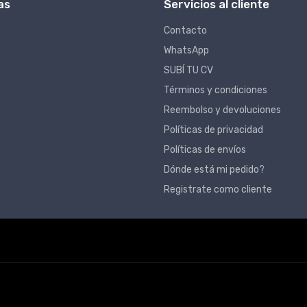
as
Servicios al cliente
Contacto
WhatsApp
SUBÍ TU CV
Términos y condiciones
Reembolso y devoluciones
Políticas de privacidad
Políticas de envíos
Dónde está mi pedido?
Registrate como cliente