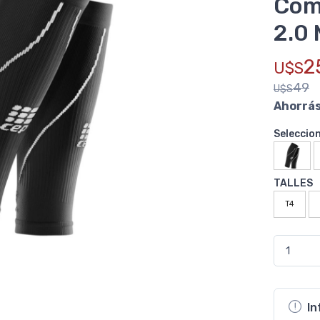
Com
2.0
2
U$S
49
U$S
Ahorrá
Seleccio
TALLES
T4
In