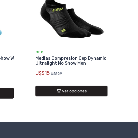
CEP
-Show W
Medias Compresion Cep Dynamic
Ultralight No Show Men
U$S15
U$S29
Ver opciones