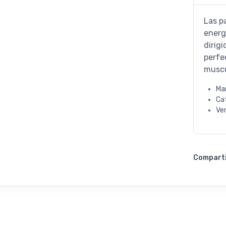
Las p
energ
dirig
perfec
muscu
Ma
Ca
Ve
Compart