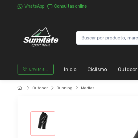
WhatsApp
Consultas online
Inicio
Ciclismo
Outdoor
Enviar a ...
Outdoor
Running
Medias