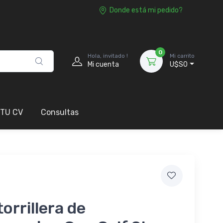
Donde está mi pedido?
0
Hola, invitado !
Mi carrito
Mi cuenta
U$S0
 TU CV
Consultas
orrillera de