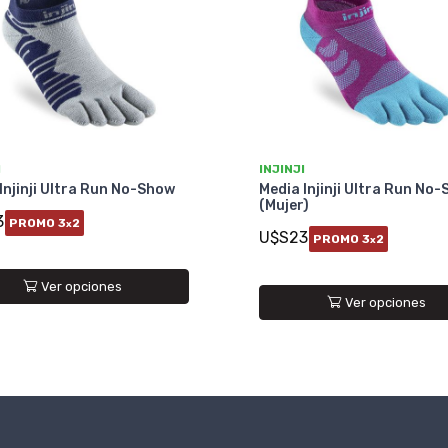
I
INJINJI
Injinji Ultra Run No-Show
Media Injinji Ultra Run No
(Mujer)
3
PROMO 3
2
x
U$S23
PROMO 3
2
x
Ver opciones
Ver opciones