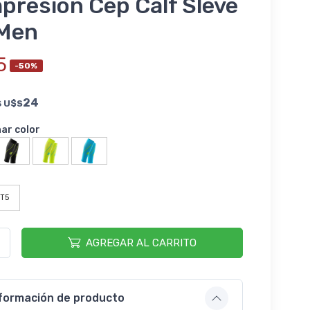
presion Cep Calf Sleve
 Men
5
-50%
s
24
U$S
nar color
T5
AGREGAR AL CARRITO
formación de producto