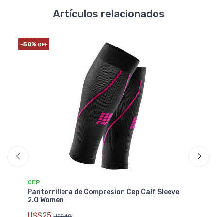
Artículos relacionados
-50%
OFF
CEP
Sleeve
Pantorrillera de Compresion Cep Calf Sleve 2.0
Men
U$S25
U$S49