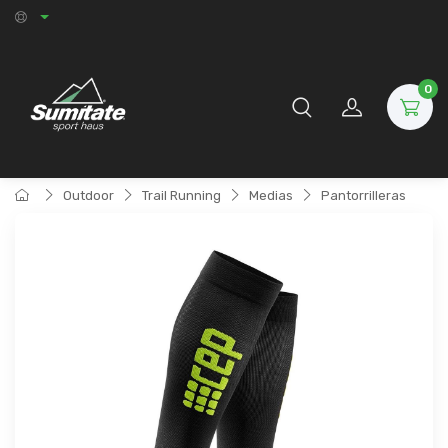
0
Outdoor
Trail Running
Medias
Pantorrilleras