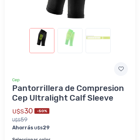
Cep
Pantorrillera de Compresion
Cep Ultralight Calf Sleeve
30
U$S
-50%
59
U$S
Ahorrás
29
U$S
Seleccionar color