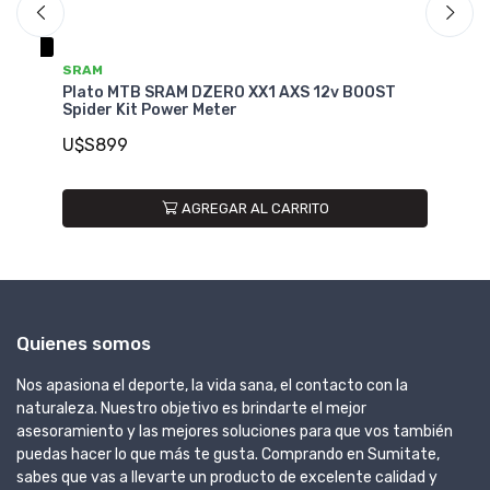
SRAM
S
Plato MTB SRAM DZERO XX1 AXS 12v BOOST
Pl
e
Spider Kit Power Meter
3m
U$S899
U
AGREGAR AL CARRITO
Quienes somos
Nos apasiona el deporte, la vida sana, el contacto con la
naturaleza. Nuestro objetivo es brindarte el mejor
asesoramiento y las mejores soluciones para que vos también
puedas hacer lo que más te gusta. Comprando en Sumitate,
sabes que vas a llevarte un producto de excelente calidad y