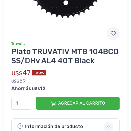
Truvativ
Plato TRUVATIV MTB 104BCD
SS/DHv AL4 40T Black
47
U$S
-20%
59
U$S
Ahorrás
12
U$S
AGREGAR AL CARRITO
Información de producto