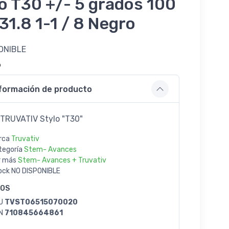
o T30 +/- 5 grados 100
1.8 1-1 / 8 Negro
ONIBLE
9
formación de producto
TRUVATIV Stylo "T30"
rca
Truvativ
tegoría
Stem- Avances
r más
Stem- Avances + Truvativ
ock
NO DISPONIBLE
GOS
U
TVST06515070020
N
710845664861