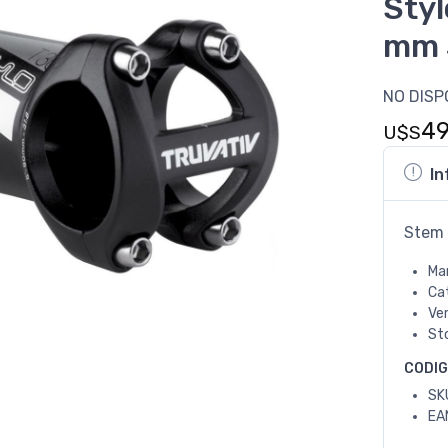
Styl
mm 3
NO DISP
4
U$S
In
Stem 
Ma
Ca
Ve
St
CODI
SK
EA