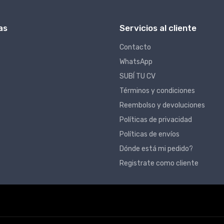
as
Servicios al cliente
Contacto
WhatsApp
SUBÍ TU CV
Términos y condiciones
Reembolso y devoluciones
Políticas de privacidad
Políticas de envíos
Dónde está mi pedido?
Registrate como cliente