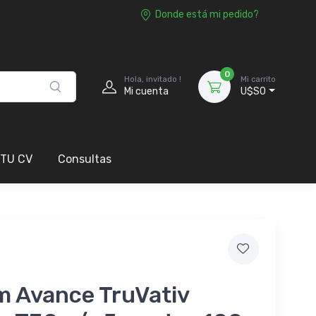
Donde está mi pedido?
0
Hola, invitado !
Mi carrito
Mi cuenta
U$S0
 TU CV
Consultas
m Avance TruVativ