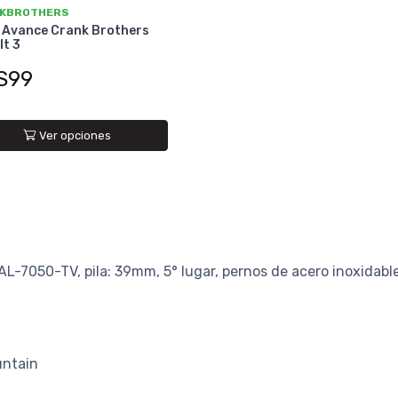
KBROTHERS
 Avance Crank Brothers
t 3
S99
Ver opciones
AL-7050-TV, pila: 39mm, 5° lugar, pernos de acero inoxidabl
untain