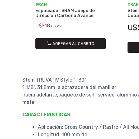
SRAM
CRAN
Espaciador SRAM Juego de
Stem
Direccion Carbono Avance
Cobal
U$S18
U$
U$S26
AGREGAR AL CARRITO
Stem TRUVATIV Stylo "T30"
1 1/8", 31,8mm la abrazadera del manillar
hacia adelante,paquete de self-service, aluminio 
mate
CARACTERÍSTICAS
Aplicación: Cross Country / Rastro / All Mo
Longitud: 100 mm de