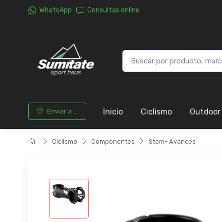
WhatsApp
Consultas online
Inicio
Ciclismo
Outdoor
Enviar a ...
Ciclismo
Componentes
Stem- Avances