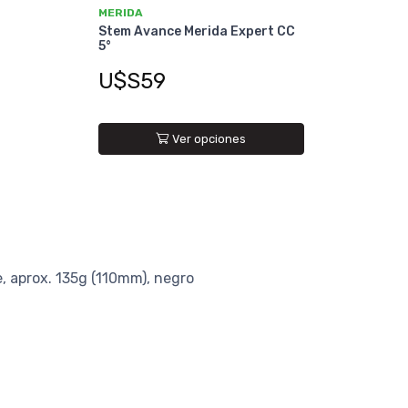
MERIDA
Stem Avance Merida Expert CC
5°
U$S59
Ver opciones
e, aprox. 135g (110mm), negro