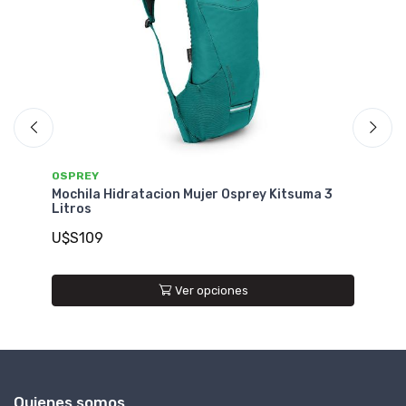
OSPREY
O
Mochila Hidratacion Mujer Osprey Kitsuma 3
Mo
Litros
1.
U$S109
U
Ver opciones
Quienes somos