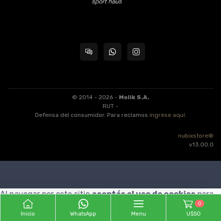
© 2014 - 2026 -
Molik S.A.
RUT -
Defensa del consumidor. Para reclamos
ingrese aquí
.
nubixstore®
v13.00.0
Al navegar por este sitio
aceptás el uso de cookies
para
0
agilizar tu experiencia de compra.
ENTENDIDO
Inicio
WhatsApp
Menu
U$S0