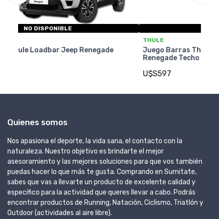
NO DISPONIBLE
THULE
T
Juego Barras Thule Wingbar Evo Black Jeep
J
Renegade Techo Liso
R
U$S597
U
Quienes somos
Nos apasiona el deporte, la vida sana, el contacto con la
naturaleza. Nuestro objetivo es brindarte el mejor
asesoramiento y las mejores soluciones para que vos también
puedas hacer lo que más te gusta. Comprando en Sumitate,
sabes que vas a llevarte un producto de excelente calidad y
específico para la actividad que queres llevar a cabo. Podrás
encontrar productos de Running, Natación, Ciclismo, Triatlón y
Outdoor (actividades al aire libre).