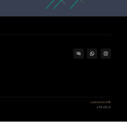
nubixstore®
v13.00.0