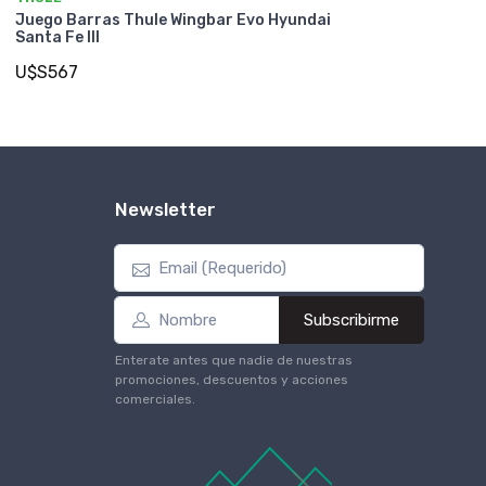
Juego Barras Thule Wingbar Evo Hyundai
Santa Fe III
U$S567
Newsletter
Subscribirme
Enterate antes que nadie de nuestras
promociones, descuentos y acciones
comerciales.