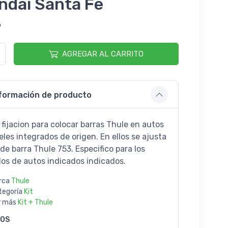
ndai Santa Fe
9
AGREGAR AL CARRITO
formación de producto
 fijacion para colocar barras Thule en autos
eles integrados de origen. En ellos se ajusta
 de barra Thule 753. Especifico para los
os de autos indicados indicados.
rca
Thule
tegoría
Kit
r más
Kit + Thule
GOS