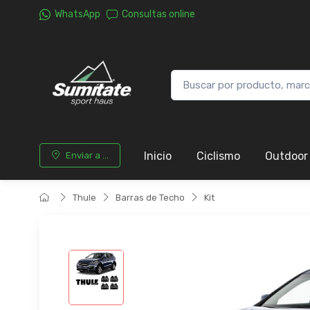
WhatsApp
Consultas online
Inicio
Ciclismo
Outdoor
Enviar a ...
Thule
Barras de Techo
Kit