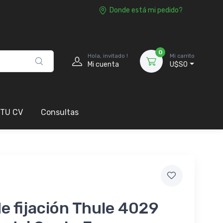
Donde está mi pedido?
0
Hola, invitado !
Mi carrito
Mi cuenta
U$S0
 TU CV
Consultas
de fijación Thule 4029