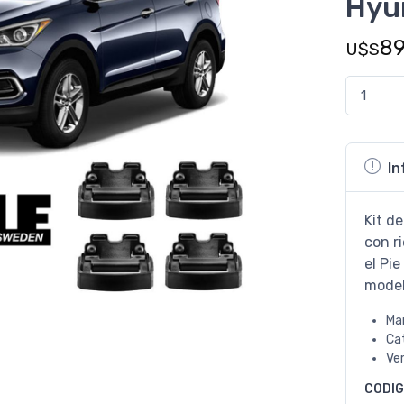
Hyu
8
U$S
In
Kit de
con ri
el Pie
model
Ma
Ca
Ve
CODI