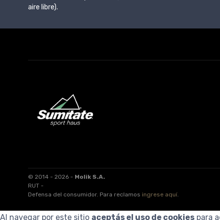
aire libre).
© 2014 - 2026 -
Molik S.A.
RUT -
Defensa del consumidor. Para reclamos
ingrese aquí
.
Al navegar por este sitio
aceptás el uso de cookies
para a