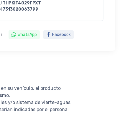
U
THPKIT4029FPXT
N
7313020063799
ir
WhatsApp
Facebook
 en su vehículo, el producto
ismo.
ales y/o sistema de vierte-aguas
serían indicadas por el personal