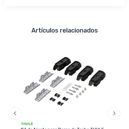
Artículos relacionados
THULE
THU