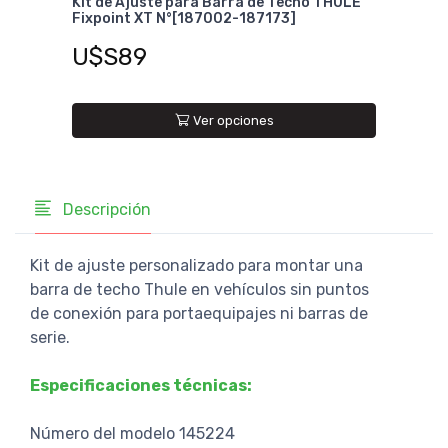
ULE
Kit de Ajuste para Barra de Techo THULE
Kit 
Fixpoint XT N°[187002-187173]
Flus
U$S89
Desde
Ver opciones
Descripción
Kit de ajuste personalizado para montar una
barra de techo Thule en vehículos sin puntos
de conexión para portaequipajes ni barras de
serie.
Especificaciones técnicas:
Número del modelo 145224