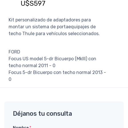
U$S597
U$
Kit personalizado de adaptadores para
montar un sistema de portaequipajes de
techo Thule para vehículos seleccionados.
FORD
Focus US model 5-dr Bicuerpo (MkIII) con
techo normal 2011 - 0
Focus 5-dr Bicuerpo con techo normal 2013 -
0
Déjanos tu consulta
Nombre
*