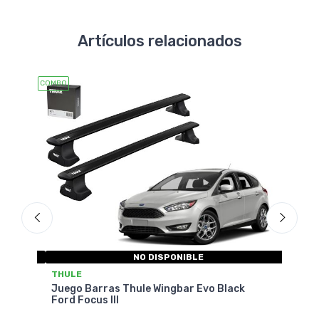
Artículos relacionados
COMBO
COMBO
NO DISPONIBLE
THULE
THU
rd
Juego Barras Thule Wingbar Evo Black
Jueg
Ford Focus III
Focu