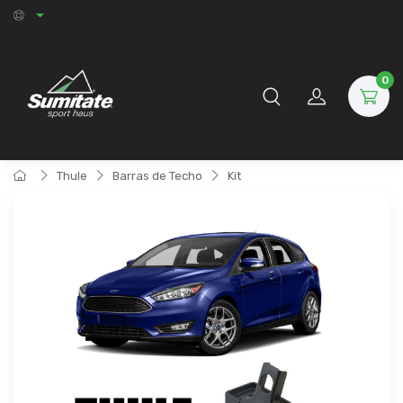
0
Thule
Barras de Techo
Kit