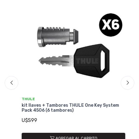
THULE
T
r
kit llaves + Tambores THULE One Key System
Ki
Pack 4506 (6 tambores)
Pa
U$S99
U
AGREGAR AL CARRITO