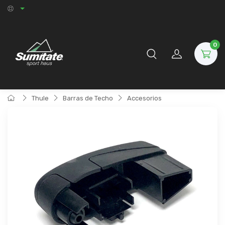
0
Thule
Barras de Techo
Accesorios