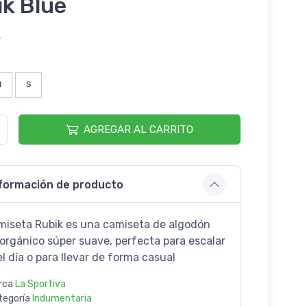
k Blue
5
M
S
AGREGAR AL CARRITO
formación de producto
miseta Rubik es una camiseta de algodón
orgánico súper suave, perfecta para escalar
l día o para llevar de forma casual
rca
La Sportiva
tegoría
Indumentaria