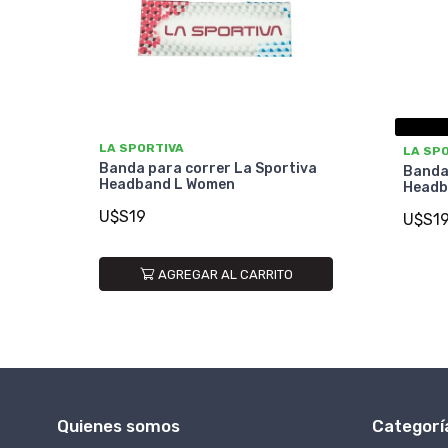
LA SPORTIVA
LA SP
Banda para correr La Sportiva
Banda
Headband L Women
Headb
U$S19
U$S1
AGREGAR AL CARRITO
Quienes somos
Categorí