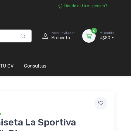
Donde está mi pedido?
0
Hola, invitado !
Mi carrito
Mi cuenta
U$S0
 TU CV
Consultas
a
seta La Sportiva