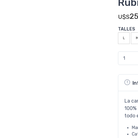
Rubi
2
U$S
TALLES
L
In
La ca
100% 
todo e
Ma
Ca