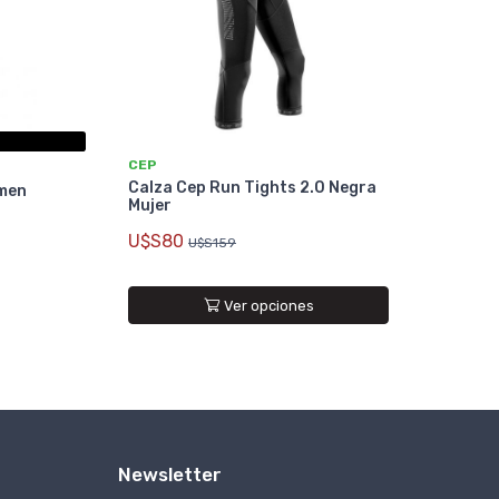
CEP
Calza Cep Run Tights 2.0 Negra
men
Mujer
U$S80
U$S159
Ver opciones
Newsletter