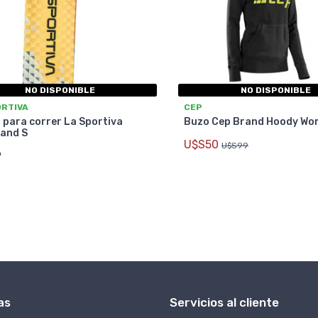
NO DISPONIBLE
NO DISPONIBLE
ORTIVA
CEP
 para correr La Sportiva
Buzo Cep Brand Hoody Wo
and S
U$S50
U$S99
9
as
Servicios al cliente