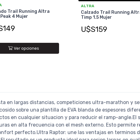
A
ALTRA
do Trail Running Altra
Calzado Trail Running Altr
Peak 4 Mujer
Timp 1.5 Mujer
S149
U$S159
Ver opciones
sta en largas distancias, competiciones ultra-marathon y s
 cosido sobre una plantilla de EVA blanda de espesores dife
actos en cualquier situacion y para reducir el ramp-angle.El
turas en alta frecuencia con el mesh externo. Esto permite re
confort perfecto.Ultra Raptor: une las ventajas en terminos
l resultado es un producto ideal para sesion largas en cualq