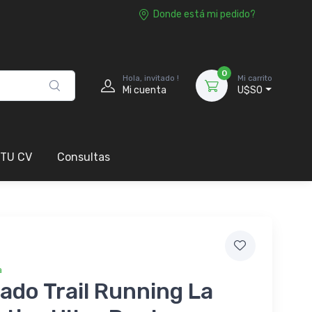
Donde está mi pedido?
0
Hola, invitado !
Mi carrito
Mi cuenta
U$S0
 TU CV
Consultas
a
ado Trail Running La