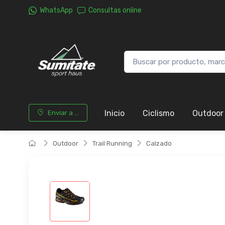
WhatsApp
Consultas online
Inicio
Ciclismo
Outdoor
Enviar a ...
Outdoor
Trail Running
Calzado