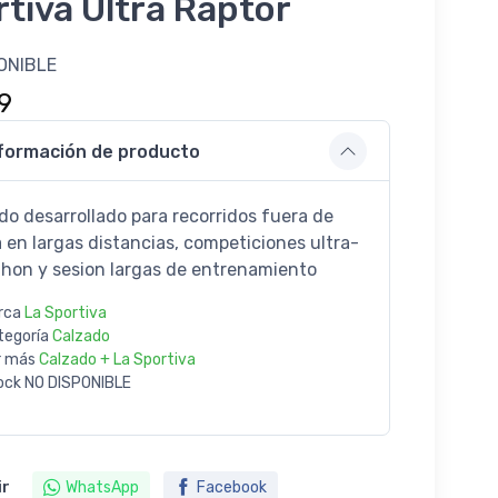
tiva Ultra Raptor
ONIBLE
9
formación de producto
do desarrollado para recorridos fuera de
a en largas distancias, competiciones ultra-
hon y sesion largas de entrenamiento
rca
La Sportiva
tegoría
Calzado
r más
Calzado + La Sportiva
ock
NO DISPONIBLE
ir
WhatsApp
Facebook