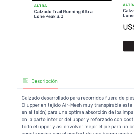
ALTR
ALTRA
Calza
Calzado Trail Running Altra
Lone 
Lone Peak 3.0
U$
Descripción
Calzado desarrollado para recorridos fuera de pie
El upper en tejido Air-Mesh muy transpirable esta
en el talón) para una optima absorción de los imp
en la parte interior del upper y reforzado con cos
todo el upper y asi envolver mejor el pie para un 
construccion con el confort de una horma ancha. E