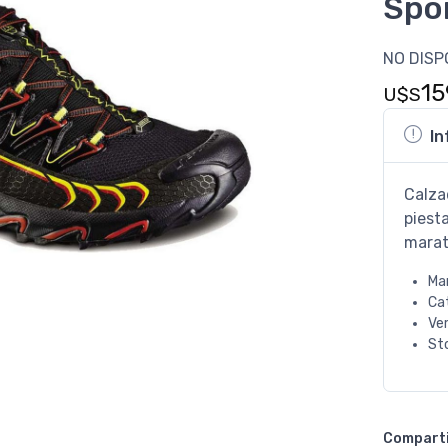
Spor
NO DISP
15
U$S
In
Calza
piest
marat
Ma
Ca
Ve
St
Compart