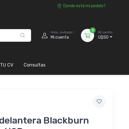
Donde está mi pedido?
0
Hola, invitado !
Mi carrito
Mi cuenta
U$S0
 TU CV
Consultas
 delantera Blackburn