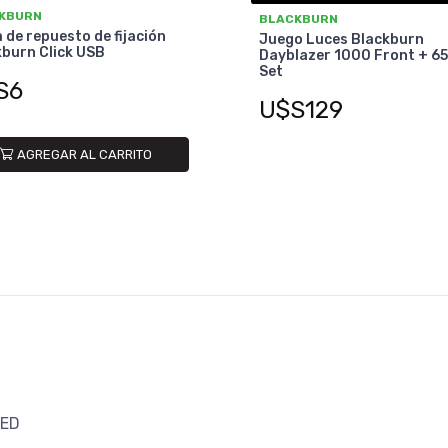
KBURN
BLACKBURN
de repuesto de fijación
Juego Luces Blackburn
burn Click USB
Dayblazer 1000 Front + 65
Set
S6
U$S129
AGREGAR AL CARRITO
LED