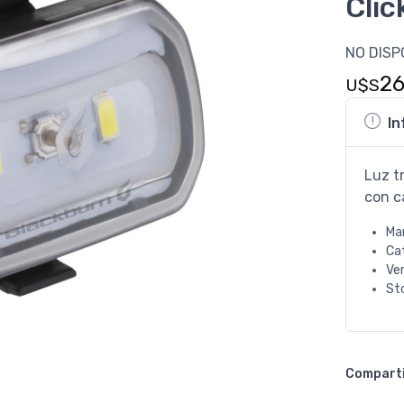
Clic
NO DISP
2
U$S
In
Luz t
con c
Ma
Ca
Ve
St
Compart