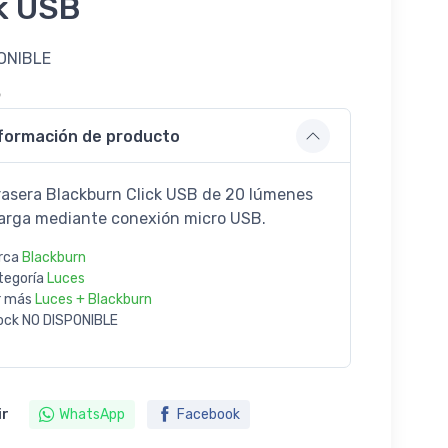
k USB
ONIBLE
6
formación de producto
rasera Blackburn Click USB de 20 lúmenes
arga mediante conexión micro USB.
rca
Blackburn
tegoría
Luces
r más
Luces + Blackburn
ock
NO DISPONIBLE
ir
WhatsApp
Facebook