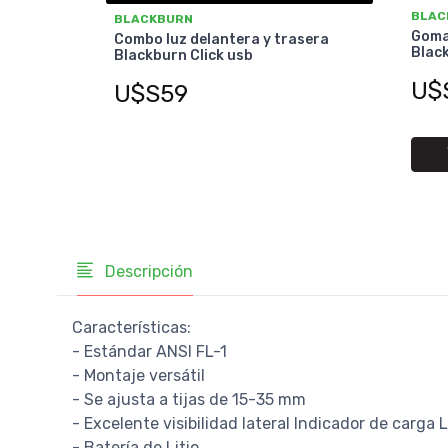
BLAC
BLACKBURN
Goma 
Combo luz delantera y trasera
Black
Blackburn Click usb
U$
U$S59
Descripción
Características:
- Estándar ANSI FL-1
- Montaje versátil
- Se ajusta a tijas de 15-35 mm
- Excelente visibilidad lateral Indicador de carga 
- Batería de Litio