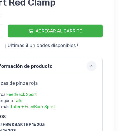
rt Red Clamp
5
AGREGAR AL CARRITO
¡ Últimas
3
unidades disponibles !
formación de producto
zas de pinza roja
rca
FeedBack Sport
tegoría
Taller
r más
Taller + FeedBack Sport
GOS
U
FBWKSAKTRP16203
N
16203