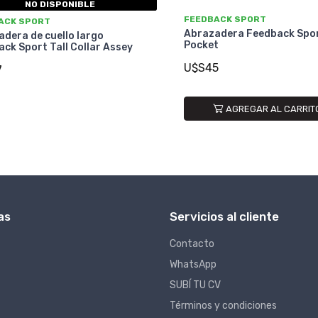
NO DISPONIBLE
FEEDBACK SPORT
ACK SPORT
Abrazadera Feedback Spo
dera de cuello largo
Pocket
ck Sport Tall Collar Assey
U$S45
7
AGREGAR AL CARRIT
as
Servicios al cliente
Contacto
WhatsApp
SUBÍ TU CV
Términos y condiciones