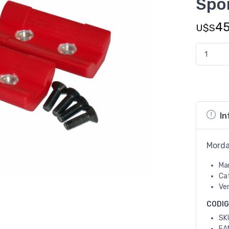
Spo
4
U$S
In
Morda
Ma
Ca
Ve
CODI
SK
EA