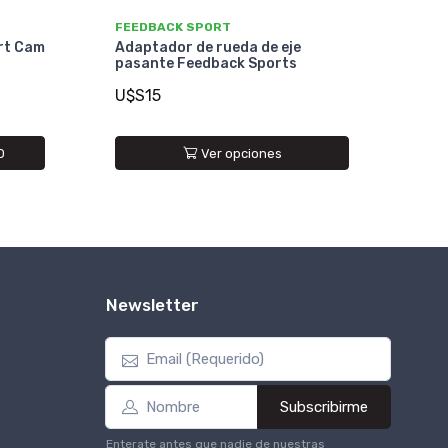
FEEDBACK SPORT
rt Cam
Adaptador de rueda de eje
pasante Feedback Sports
U$S15
O
Ver opciones
Newsletter
Subscribirme
Enterate antes que nadie de nuestras