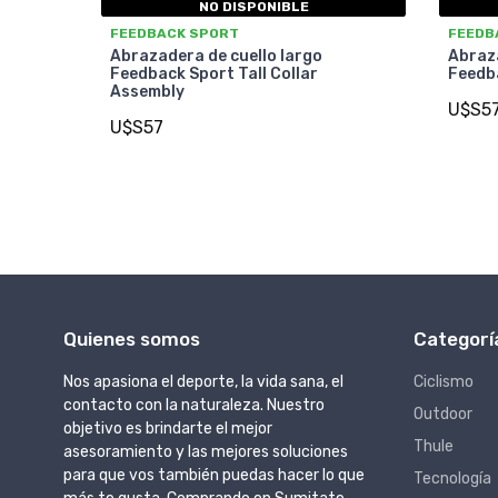
NO DISPONIBLE
FEEDBACK SPORT
FEEDB
Abrazadera de cuello largo
Abraza
Feedback Sport Tall Collar
Feedba
Assembly
U$S5
U$S57
Quienes somos
Categorí
Nos apasiona el deporte, la vida sana, el
Ciclismo
contacto con la naturaleza. Nuestro
Outdoor
objetivo es brindarte el mejor
Thule
asesoramiento y las mejores soluciones
para que vos también puedas hacer lo que
Tecnología