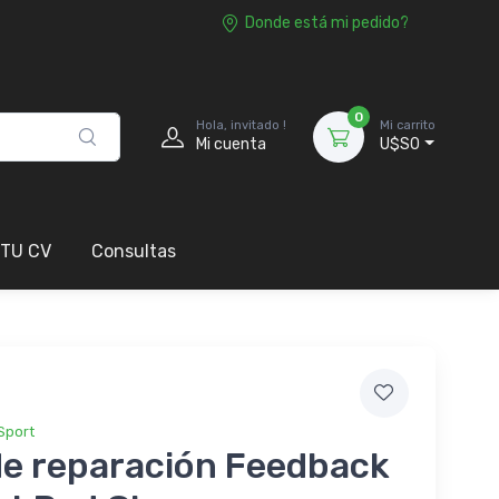
Donde está mi pedido?
0
Hola, invitado !
Mi carrito
Mi cuenta
U$S0
 TU CV
Consultas
Sport
de reparación Feedback