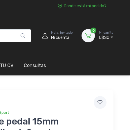
Donde está mi pedido?
0
Hola, invitado !
Mi carrito
Mi cuenta
U$S0
 TU CV
Consultas
Sport
ve pedal 15mm