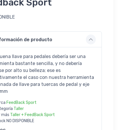
dback Sport
ONIBLE
9
formación de producto
uena llave para pedales debería ser una
mienta bastante sencilla, y no debería
e por alto su belleza; ese es
itivamente el caso con nuestra herramienta
nada de llave para tuercas de pedal y eje
5 mm
rca
FeedBack Sport
tegoría
Taller
r más
Taller + FeedBack Sport
ock
NO DISPONIBLE