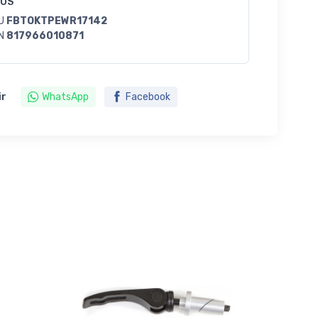
GOS
U
FBTOKTPEWR17142
N
817966010871
ir
WhatsApp
Facebook