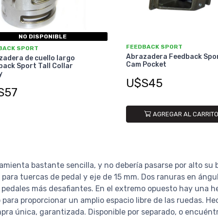
NO DISPONIBLE
FEEDBACK SPORT
BACK SPORT
Abrazadera Feedback Spo
adera de cuello largo
Cam Pocket
ack Sport Tall Collar
y
U$S45
S57
AGREGAR AL CARRIT
mienta bastante sencilla, y no debería pasarse por alto su b
para tuercas de pedal y eje de 15 mm. Dos ranuras en ángu
s pedales más desafiantes. En el extremo opuesto hay una h
para proporcionar un amplio espacio libre de las ruedas. H
pra única, garantizada. Disponible por separado, o encuéntr