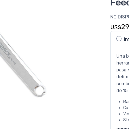
Fee
NO DISP
2
U$S
In
Una b
herra
pasars
defin
combi
de 1
Ma
Ca
Ve
St