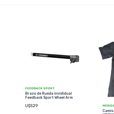
FEEDBACK SPORT
Brazo de Rueda invididual
Feedback Sport Wheel Arm
U$S29
MERID
Camis