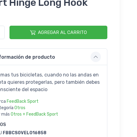
rt Hinge Long Hook
AGREGAR AL CARRITO
formación de producto
mas tus bicicletas, cuando no las andas en
leta quieres protegerlas, pero también debes
onsciente del espacio
rca
FeedBack Sport
tegoría
Otros
r más
Otros + FeedBack Sport
GOS
U
FBBCS0VELO16858