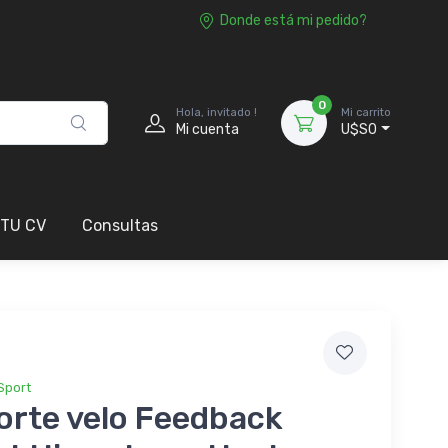
Donde está mi pedido?
0
Hola, invitado !
Mi carrito
Mi cuenta
U$S0
 TU CV
Consultas
Sport
orte velo Feedback