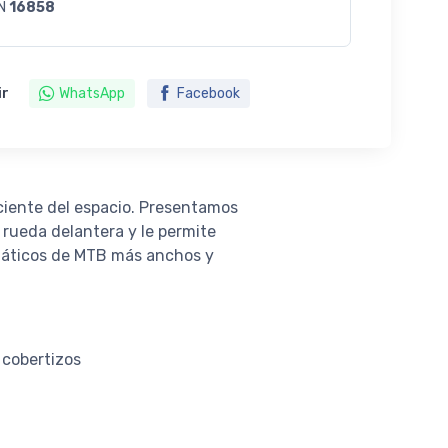
N
16858
ir
WhatsApp
Facebook
ciente del espacio. Presentamos
 rueda delantera y le permite
umáticos de MTB más anchos y
 cobertizos