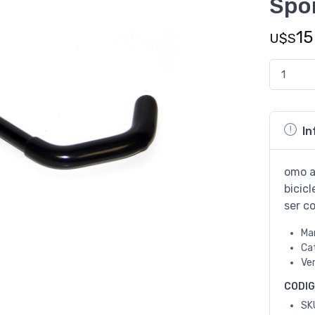
Spo
15
U$S
In
omo a
bicic
ser c
Ma
Ca
Ve
CODI
SK