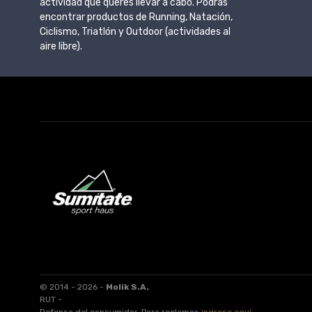
actividad que queres llevar a cabo. Podrás
encontrar productos de Running, Natación,
Ciclismo, Triatlón y Outdoor (actividades al
aire libre).
© 2014 - 2026 -
Molik S.A.
RUT -