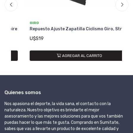
GIRO
GI
ire
Repuesto Ajuste Zapatilla Ciclismo Giro, Strap.
Re
U$S19
U
AGREGAR AL CARRITO
Quienes somos
Nos apasiona el deporte, la vida sana, el contacto con la
naturaleza. Nuestro objetivo es brindarte el mejor
asesoramiento y las mejores soluciones para que vos también
puedas hacer lo que más te gusta. Comprando en Sumitate,
sabes que vas a llevarte un producto de excelente calidad y