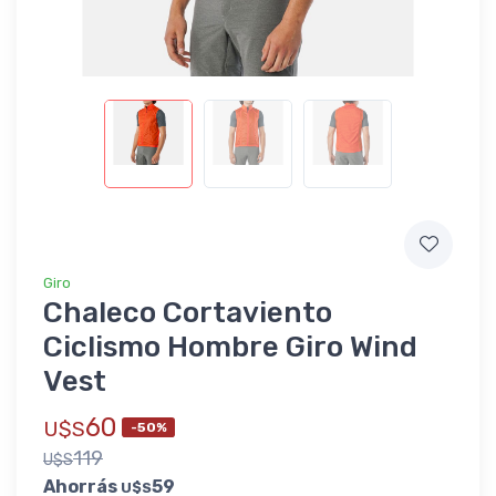
Giro
Chaleco Cortaviento
Ciclismo Hombre Giro Wind
Vest
60
U$S
-50%
119
U$S
Ahorrás
59
U$S