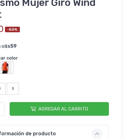
ismo Mujer Giro Wind
t
0
-50%
s
59
U$S
nar color
M
S
AGREGAR AL CARRITO
formación de producto