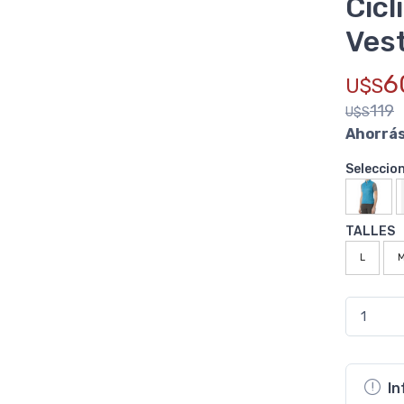
Cicl
Ves
6
U$S
119
U$S
Ahorrá
Seleccio
TALLES
L
In