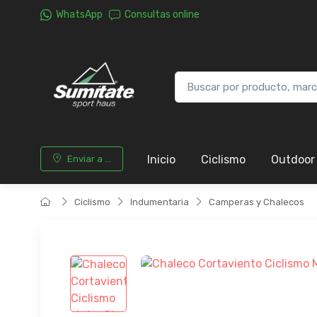
WhatsApp
Consultas online
Inicio
Ciclismo
Outdoor
Enviar a ...
Ciclismo
Indumentaria
Camperas y Chalecos