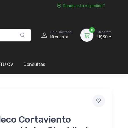
Donde está mi pedido?
0
Hola, invitado !
Mi carrito
Mi cuenta
U$S0
 TU CV
Consultas
leco Cortaviento