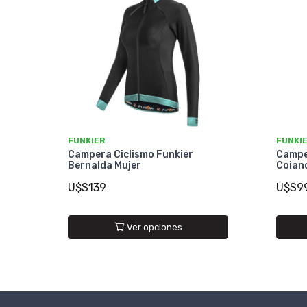
FUNKIER
FUNKI
Campera Ciclismo Funkier
Campe
Bernalda Mujer
Coian
U$S139
U$S9
Ver opciones