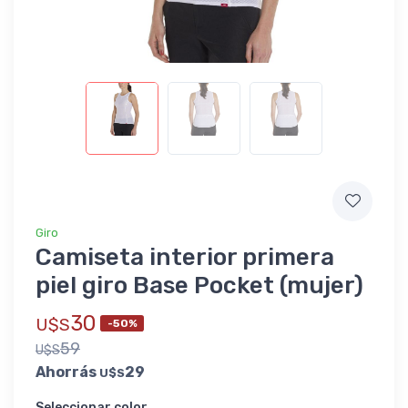
Giro
Camiseta interior primera
piel giro Base Pocket (mujer)
30
U$S
-50%
59
U$S
Ahorrás
29
U$S
Seleccionar color