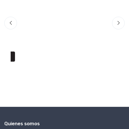
GI
Ca
Sl
U
Quienes somos