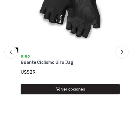
GIRO
Guante Ciclismo Giro Jag
U$S29
GI
Ver opciones
Gu
U