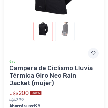
Giro
Campera de Ciclismo Lluvia
Térmica Giro Neo Rain
Jacket (mujer)
200
U$S
-50%
399
U$S
Ahorrás
199
U$S