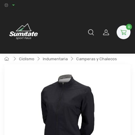
0
Ciclismo
Indumentaria
Camperas y Chalecos