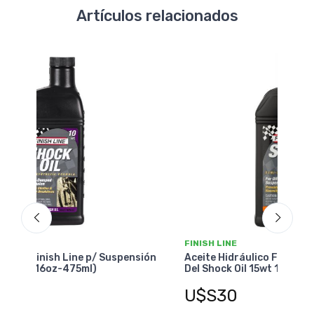
Artículos relacionados
NUEVO
FINISH LINE
FINI
nsión
Aceite Hidráulico Finish Line p/ Suspensión
Acei
Del Shock Oil 15wt 16oz-475ml
Del 
U$S30
U