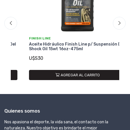
FINISH LINE
FI
el
Aceite Hidráulico Finish Line p/ Suspensión Del
Ac
Shock Oil 15wt 16oz-475ml
Sh
U$S30
U
AGREGAR AL CARRITO
Quienes somos
Nos apasiona el deporte, la vida sana, el contacto con la
naturaleza. Nuestro objetivo es brindarte el mejor