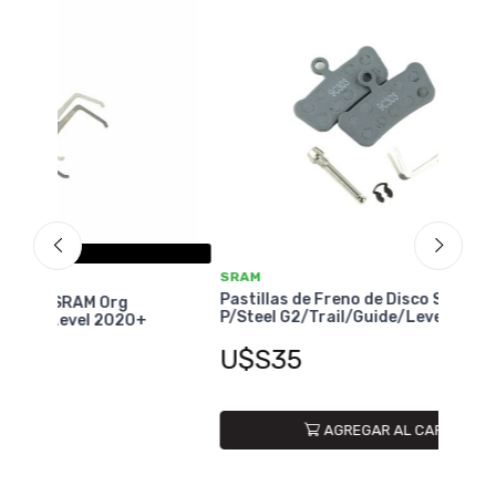
SRAM
SRA
Pastillas de Freno de Disco SRAM Org
Past
P/Steel G2/Trail/Guide/Level 4 Pist xPar
Q/A
+
xPa
U$S35
U$
AGREGAR AL CARRITO