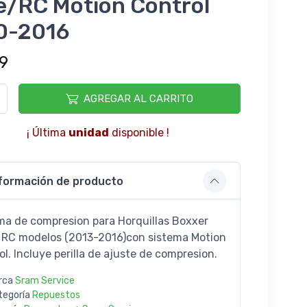
e/RC Motion Control
0-2016
9
AGREGAR AL CARRITO
¡ Última
unidad
disponible !
formación de producto
ma de compresion para Horquillas Boxxer
RC modelos (2013-2016)con sistema Motion
ol. Incluye perilla de ajuste de compresion.
rca
Sram Service
tegoría
Repuestos