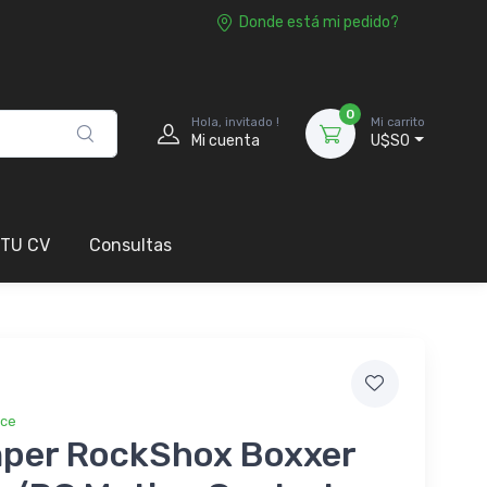
Donde está mi pedido?
0
Hola, invitado !
Mi carrito
Mi cuenta
U$S0
 TU CV
Consultas
ice
per RockShox Boxxer