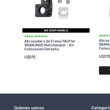
NO DISPONIBLE
SRAM 
SRAM SERVICE
Abraz
Abrazadera de Freno/Shifter
SRAM/
SRAM/AVID Matchmaker - Kit
Coloca
Colocacion Derecha
U$S1
U$S15
Quienes somos
Categorí