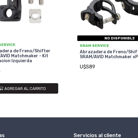
NO DISPONIBLE
SERVICE
SRAM SERVICE
adera de Freno/Shifter
Abrazadera de Freno/Shif
AVID Matchmaker - Kit
SRAM/AVID Matchmaker xP
cion Izquierda
U$S89
5
AGREGAR AL CARRITO
as
Servicios al cliente