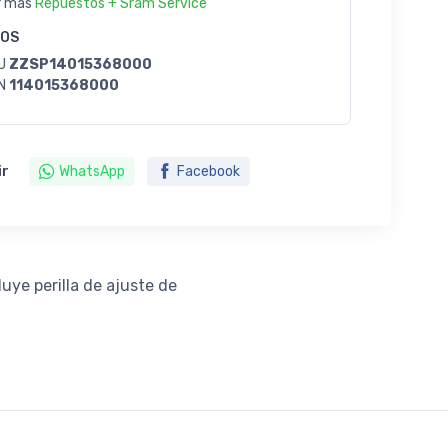
r más
Repuestos + Sram Service
GOS
U
ZZSP14015368000
N
114015368000
ir
WhatsApp
Facebook
ye perilla de ajuste de