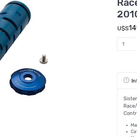
Rac
201
14
U$S
In
Siste
Race/
Contr
Ma
Ca