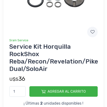
Sram Service
Service Kit Horquilla
RockShox
Reba/Recon/Revelation/Pike
Dual/SoloAir
36
U$S
AGREGAR AL CARRITO
¡ Últimas
2
unidades disponibles !