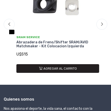
SRAM SERVICE
SR
Abrazadera de Freno/Shifter SRAM/AVID
Ab
Matchmaker - Kit Colocacion Izquierda
Ma
U$S15
U
AGREGAR AL CARRITO
Quienes somos
Nos apasiona el deporte, la vida sana, el contacto con la