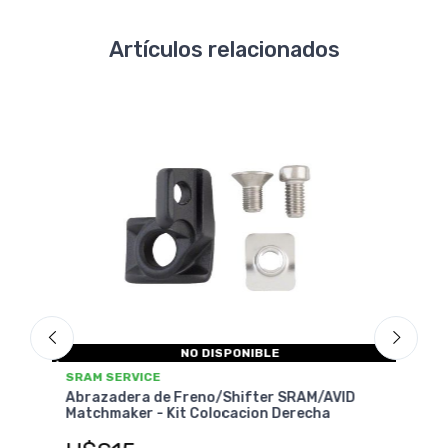
Artículos relacionados
SRAM SERVICE
S
Abrazadera de Freno/Shifter SRAM/AVID
/AVID
A
Matchmaker - Kit Colocacion Izquierda
ha
M