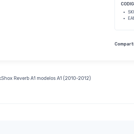
CODI
SK
EA
Compart
ckShox Reverb A1 modelos A1 (2010-2012)