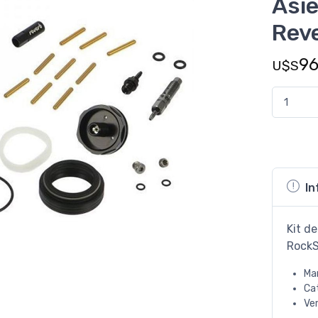
Asie
Reve
9
U$S
In
Kit d
RockS
Ma
Ca
Ve