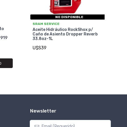
NO DISPONIBLE
SRAM SERVICE
to
Aceite Hidráulico RockShox p/
Caño de Asiento Dropper Reverb
0919
33.8oz-1L
U$S39
O
Newsletter