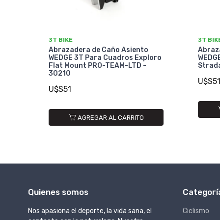
3T BIKE
3T BIK
Abrazadera de Caño Asiento
Abraz
WEDGE 3T Para Cuadros Exploro
WEDGE
Flat Mount PRO-TEAM-LTD -
Strad
30210
U$S5
U$S51
AGREGAR AL CARRITO
Quienes somos
Categorí
Nos apasiona el deporte, la vida sana, el
Ciclismo