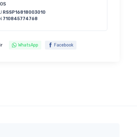
GOS
U
RSSP16818003010
N
710845774768
ir
WhatsApp
Facebook