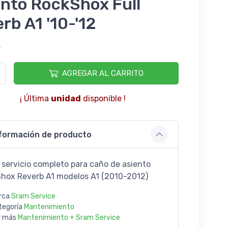
nto RockShox Full
rb A1 '10-'12
6
AGREGAR AL CARRITO
¡ Última
unidad
disponible !
formación de producto
e servicio completo para caño de asiento
hox Reverb A1 modelos A1 (2010-2012)
rca
Sram Service
tegoría
Mantenimiento
r más
Mantenimiento + Sram Service