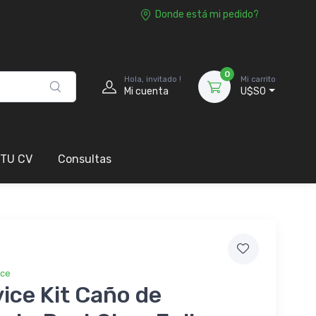
Donde está mi pedido?
0
Hola, invitado !
Mi carrito
Mi cuenta
U$S0
 TU CV
Consultas
ice
ice Kit Caño de