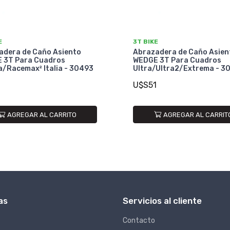
E
3T BIKE
adera de Caño Asiento
Abrazadera de Caño Asien
 3T Para Cuadros
WEDGE 3T Para Cuadros
a/Racemax² Italia - 30493
Ultra/Ultra2/Extrema - 3
1
U$S51
AGREGAR AL CARRITO
AGREGAR AL CARRIT
as
Servicios al cliente
Contacto