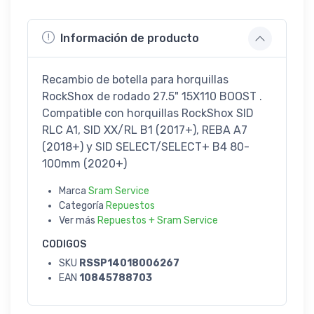
Información de producto
Recambio de botella para horquillas
RockShox de rodado 27.5" 15X110 BOOST .
Compatible con horquillas RockShox SID
RLC A1, SID XX/RL B1 (2017+), REBA A7
(2018+) y SID SELECT/SELECT+ B4 80-
100mm (2020+)
Marca
Sram Service
Categoría
Repuestos
Ver más
Repuestos + Sram Service
CODIGOS
SKU
RSSP14018006267
EAN
10845788703