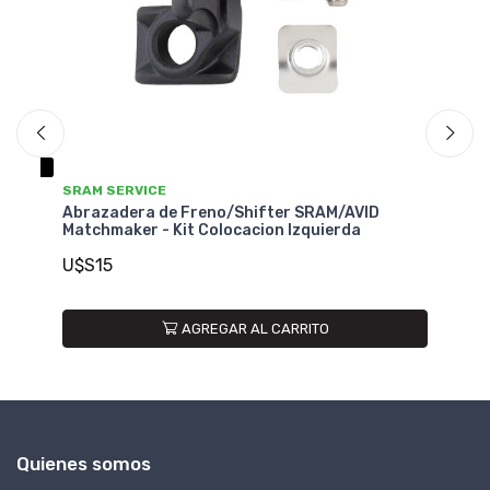
SRAM SERVICE
SR
Abrazadera de Freno/Shifter SRAM/AVID
Ab
Matchmaker - Kit Colocacion Izquierda
Ma
U$S15
U
AGREGAR AL CARRITO
Quienes somos