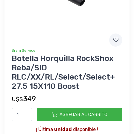
Sram Service
Botella Horquilla RockShox
Reba/SID
RLC/XX/RL/Select/Select+
27.5 15X110 Boost
349
U$S
AGREGAR AL CARRITO
¡ Última
unidad
disponible !