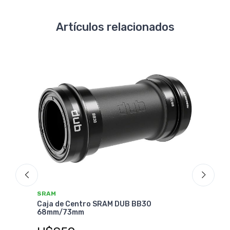
Artículos relacionados
SRAM
SRA
dela
Caja de Centro SRAM DUB BB30
Caja
68mm/73mm
68m