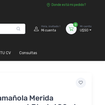
Donde está mi pedido?
0
Hola, invitado !
Mi carrito
Mi cuenta
U$S0
 TU CV
Consultas
amañola Merida