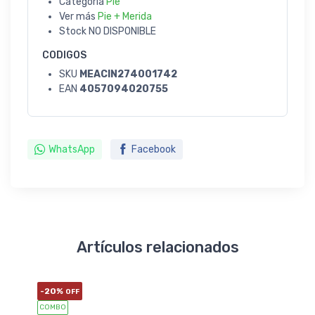
Categoría
Pie
Ver más
Pie + Merida
Stock
NO DISPONIBLE
CODIGOS
SKU
MEACIN274001742
EAN
4057094020755
WhatsApp
Facebook
Artículos relacionados
-20%
OFF
COMBO