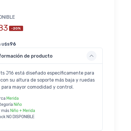
ONIBLE
83
-20%
s
96
U$S
formación de producto
tts J16 está diseñado específicamente para
 con su altura de soporte más baja y ruedas
" para mayor comodidad y control.
rca
Merida
tegoría
Niño
r más
Niño + Merida
ock
NO DISPONIBLE