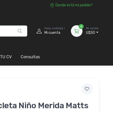
Donde está mi pedido?
0
Hola, invitado !
Mi carrito
Mi cuenta
U$S0
 TU CV
Consultas
cleta Niño Merida Matts