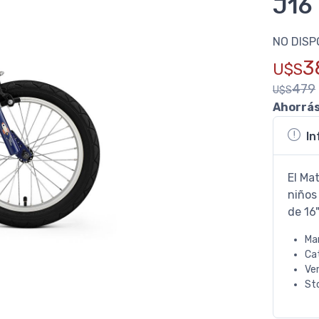
J16
NO DISP
3
U$S
479
U$S
Ahorrá
In
El Ma
niños
de 16
Ma
Ca
Ve
St