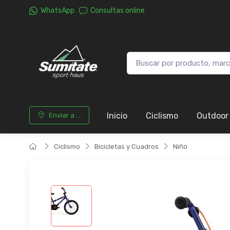
WhatsApp
Consultas online
Inicio
Ciclismo
Outdoor
Enviar a ...
Ciclismo
Bicicletas y Cuadros
Niño