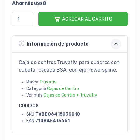
Ahorrás
8
U$S
AGREGAR AL CARRITO
Información de producto
Caja de centros Truvativ, para cuadros con
cubeta roscada BSA, con eje Powerspline.
Marca
Truvativ
Categoría
Cajas de Centro
Ver más
Cajas de Centro + Truvativ
CODIGOS
SKU
TVBB06415030010
EAN
710845415661