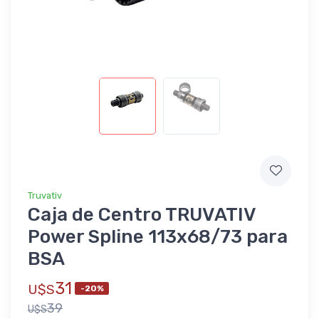
Truvativ
Caja de Centro TRUVATIV
Power Spline 113x68/73 para
BSA
31
U$S
-20%
39
U$S