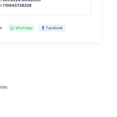
U
SRCS02418042000
N
710845728228
ir
WhatsApp
Facebook
ntes