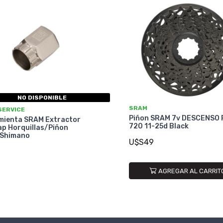
NO DISPONIBLE
SRAM
SERVICE
Piñon SRAM 7v DESCENSO 
mienta SRAM Extractor
720 11-25d Black
ap Horquillas/Piñon
Shimano
U$S49
7
AGREGAR AL CARRIT