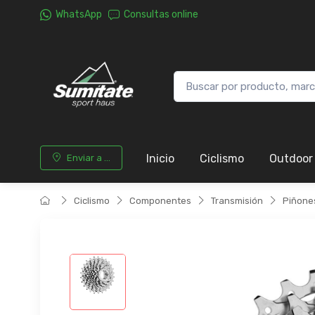
WhatsApp
Consultas online
Inicio
Ciclismo
Outdoor
Enviar a ...
Ciclismo
Componentes
Transmisión
Piñone