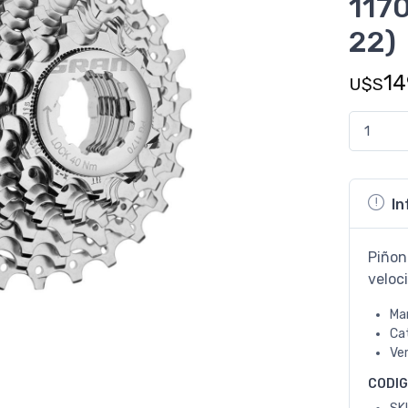
1170
22)
14
U$S
In
Piñon
veloc
Ma
Ca
Ve
CODI