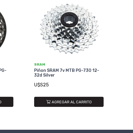
SRAM
PG-
Piñon SRAM 7v MTB PG-730 12-
32d Silver
U$S25
O
AGREGAR AL CARRITO