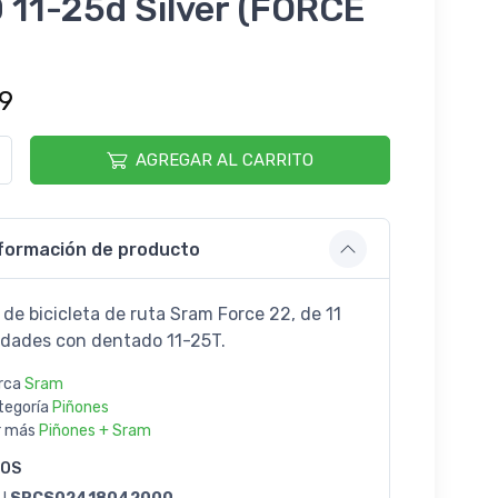
 11-25d Silver (FORCE
9
AGREGAR AL CARRITO
formación de producto
 de bicicleta de ruta Sram Force 22, de 11
idades con dentado 11-25T.
rca
Sram
tegoría
Piñones
r más
Piñones + Sram
GOS