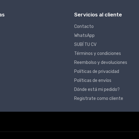
as
Servicios al cliente
Contacto
WhatsApp
SUBÍ TU CV
Términos y condiciones
Reembolso y devoluciones
Políticas de privacidad
Políticas de envíos
Dónde está mi pedido?
Registrate como cliente